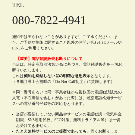
TEL
080-7822-4941
施術中は出られないことがありますが、ご了承ください。ま
た、ご予約や施術に関すること以外のお問い合わせはメールや
LINEをご利用ください。
【重要】電話勧誘販売お断りについて
当店は、特定商取引法第17条に基づき、電話勧誘販売を一切お
断りいたします。
これは
契約を締結しない旨の明確な意思表示
となります。
（各地弁護士会提唱の「Do-Not-Call制度」に賛同します）
※同一番号あるいは同一事業者様から複数回の電話勧誘販売の
入電（不在着信を含む）があった際には、迷惑電話検知サービ
スへの電話番号登録等の対応をとります。
当店が要請していない商品やサービスの電話勧誘（電気料金
削減、SNS運用代行、SEO対策、無料トライアル等）は一切
お受けできません。
たとえ無料サービスのご提案であっても
、固くお断りしま