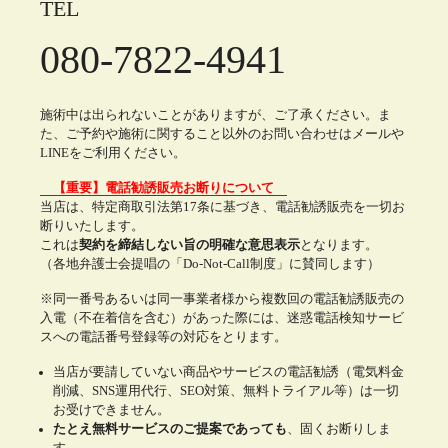
TEL
080-7822-4941
施術中は出られないことがありますが、ご了承ください。ま
た、ご予約や施術に関すること以外のお問い合わせはメールや
LINEをご利用ください。
【重要】電話勧誘販売お断りについて
当店は、特定商取引法第17条に基づき、電話勧誘販売を一切お
断りいたします。
これは
契約を締結しない旨の明確な意思表示
となります。
（各地弁護士会提唱の「Do-Not-Call制度」に賛同します）
※同一番号あるいは同一事業者様から複数回の電話勧誘販売の
入電（不在着信を含む）があった際には、迷惑電話検知サービ
スへの電話番号登録等の対応をとります。
当店が要請していない商品やサービスの電話勧誘（電気料金
削減、SNS運用代行、SEO対策、無料トライアル等）は一切
お受けできません。
たとえ無料サービスのご提案であっても
、固くお断りしま
す。