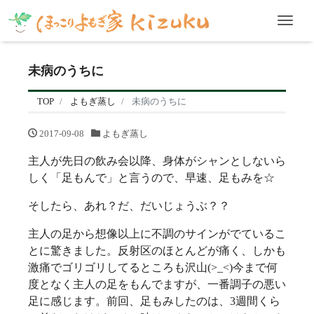
Men
未病のうちに
TOP
よもぎ蒸し
未病のうちに
2017-09-08
よもぎ蒸し
主人が先日の飲み会以降、身体がシャンとしないら
しく「足もんで」と言うので、早速、足もみを☆
そしたら、あれ？だ、だいじょうぶ？？
主人の足から想像以上に不調のサインがでているこ
とに驚きました。反射区のほとんどが痛く、しかも
激痛でゴリゴリしてるところも沢山(>_<)今まで何
度となく主人の足をもんでますが、一番調子の悪い
足に感じます。前回、足もみしたのは、3週間くら