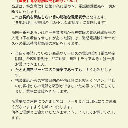
【重要】電話勧誘販売お断りについて
当店は、特定商取引法第17条に基づき、電話勧誘販売を一切お
断りいたします。
これは
契約を締結しない旨の明確な意思表示
となります。
（各地弁護士会提唱の「Do-Not-Call制度」に賛同します）
※同一番号あるいは同一事業者様から複数回の電話勧誘販売の
入電（不在着信を含む）があった際には、迷惑電話検知サービ
スへの電話番号登録等の対応をとります。
当店が要請していない商品やサービスの電話勧誘（電気料金
削減、SNS運用代行、SEO対策、無料トライアル等）は一切
お受けできません。
たとえ無料サービスのご提案であっても
、固くお断りしま
す。
携帯電話からの営業目的の発信は特にお控えください。当店
のお客様からの電話と区別ができないため誤って対応してし
まい、業務に支障をきたします。
※重要なご用件につきましては、メールまたはLINEにてご連絡
くださいますようお願いいたします。
何卒ご理解とご協力いただきますよう、よろしくお願いいたし
ます。