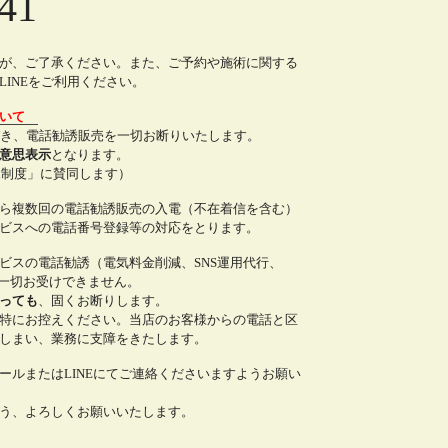
41
が、ご了承ください。また、ご予約や施術に関する
INEをご利用ください。
ついて
づき、電話勧誘販売を一切お断りいたします。
意思表示
となります。
all制度」に賛同します）
ら複数回の電話勧誘販売の入電（不在着信を含む）
ビスへの電話番号登録等の対応をとります。
ビスの電話勧誘（電気料金削減、SNS運用代行、
は一切お受けできません。
っても
、固くお断りします。
特にお控えください。当店のお客様からの電話と区
しまい、業務に支障をきたします。
ールまたはLINEにてご連絡くださいますようお願い
う、よろしくお願いいたします。