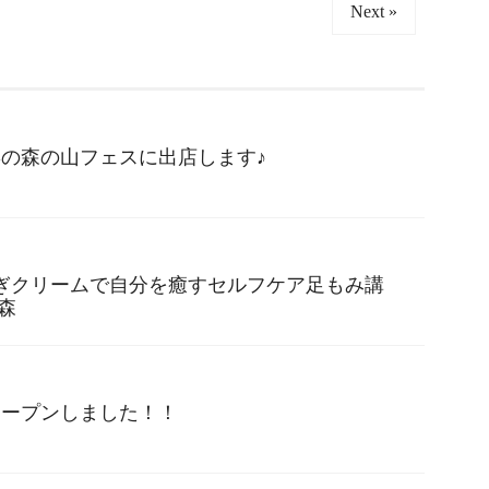
Next »
山響の森の山フェスに出店します♪
もぎクリームで自分を癒すセルフケア足もみ講
森
オープンしました！！