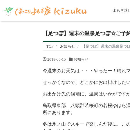
よもぎ蒸
【足つぼ】週末の温泉足つぼ☆ご予
TOP
お知らせ
【足つぼ】週末の温泉足つ
2018-06-15
お知らせ
今週末のお天気は・・・やったー！晴れマー
せっかくなので、どこかにお出掛けした
お出かけ先の候補に、温泉はいかがです
鳥取県東部、八頭郡若桜町の若桜ゆはら
所にあります
。
冬は氷ノ山でスキーで楽しんだ後に、こ