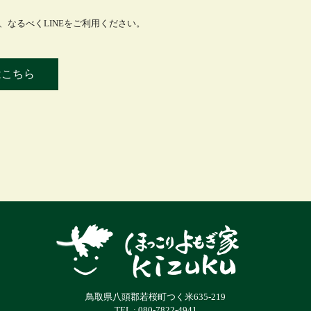
なるべくLINEをご利用ください。
はこちら
鳥取県八頭郡若桜町つく米635-219
TEL : 080-7822-4941