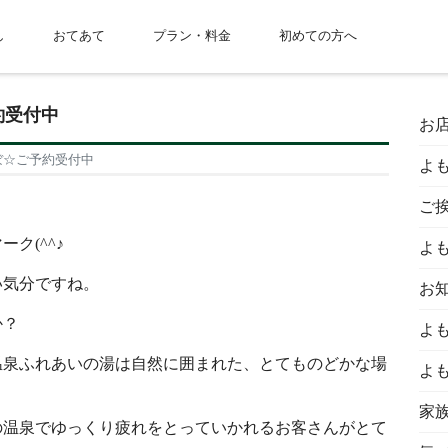
し
おてあて
プラン・料金
初めての方へ
約受付中
お
ぼ☆ご予約受付中
よ
ご
ク(^^♪
よ
い気分ですね。
お
か？
よ
温泉ふれあいの湯は自然に囲まれた、とてものどかな場
よ
家
の温泉でゆっくり疲れをとっていかれるお客さんがとて