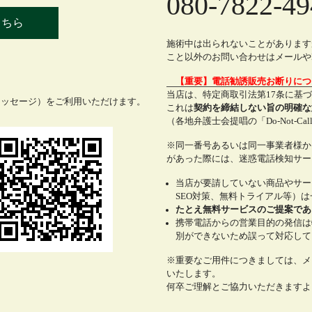
080-7822-49
こちら
施術中は出られないことがあります
こと以外のお問い合わせはメールやL
【重要】電話勧誘販売お断りに
当店は、特定商取引法第17条に基
メッセージ）をご利用いただけます。
これは
契約を締結しない旨の明確な
（各地弁護士会提唱の「Do-Not-C
※同一番号あるいは同一事業者様か
があった際には、迷惑電話検知サー
当店が要請していない商品やサー
SEO対策、無料トライアル等）
たとえ無料サービスのご提案であ
携帯電話からの営業目的の発信は
別ができないため誤って対応して
※重要なご用件につきましては、メ
いたします。
何卒ご理解とご協力いただきますよ