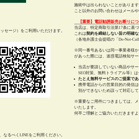
施術中は出られないことがあります
こと以外のお問い合わせはメールやL
【重要】電話勧誘販売お断りに
当店は、特定商取引法第17条に基
メッセージ）をご利用いただけます。
これは
契約を締結しない旨の明確な
（各地弁護士会提唱の「Do-Not-C
※同一番号あるいは同一事業者様か
があった際には、迷惑電話検知サー
当店が要請していない商品やサー
SEO対策、無料トライアル等）
たとえ無料サービスのご提案であ
携帯電話からの営業目的の発信は
別ができないため誤って対応して
※重要なご用件につきましては、メ
いたします。
何卒ご理解とご協力いただきますよ
なるべくLINEをご利用ください。