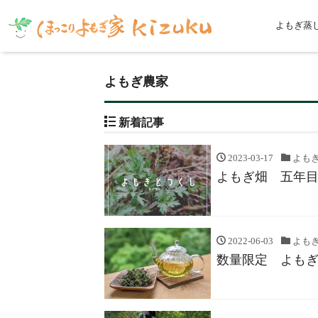
よもぎ蒸
よもぎ農家
新着記事
2023-03-17
よも
よもぎ畑 五年
2022-06-03
よも
数量限定 よも