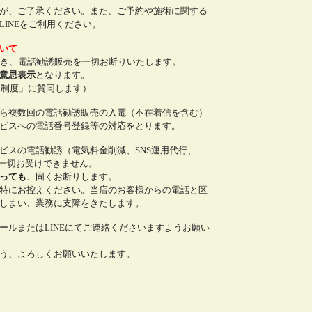
が、ご了承ください。また、ご予約や施術に関する
INEをご利用ください。
ついて
づき、電話勧誘販売を一切お断りいたします。
意思表示
となります。
all制度」に賛同します）
ら複数回の電話勧誘販売の入電（不在着信を含む）
ビスへの電話番号登録等の対応をとります。
ビスの電話勧誘（電気料金削減、SNS運用代行、
は一切お受けできません。
っても
、固くお断りします。
特にお控えください。当店のお客様からの電話と区
しまい、業務に支障をきたします。
ールまたはLINEにてご連絡くださいますようお願い
う、よろしくお願いいたします。