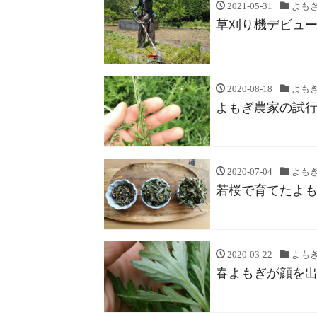
2021-05-31
よも
草刈り機デビュ
2020-08-18
よも
よもぎ農家の試
2020-07-04
よも
若桜で育てたよ
2020-03-22
よも
春よもぎが顔を