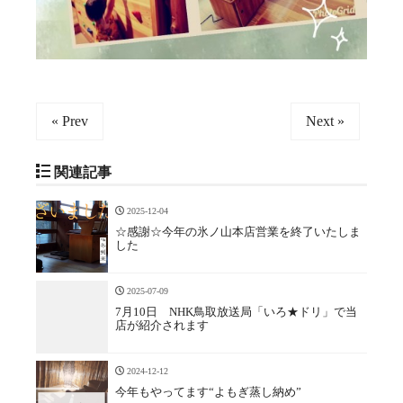
« Prev
Next »
関連記事
2025-12-04
☆感謝☆今年の氷ノ山本店営業を終了いたしま
した
2025-07-09
7月10日 NHK鳥取放送局「いろ★ドリ」で当
店が紹介されます
2024-12-12
今年もやってます“よもぎ蒸し納め”