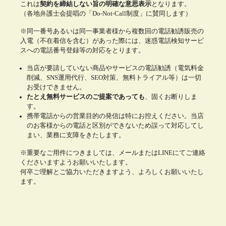
これは
契約を締結しない旨の明確な意思表示
となります。
（各地弁護士会提唱の「Do-Not-Call制度」に賛同します）
※同一番号あるいは同一事業者様から複数回の電話勧誘販売の
入電（不在着信を含む）があった際には、迷惑電話検知サービ
スへの電話番号登録等の対応をとります。
当店が要請していない商品やサービスの電話勧誘（電気料金
削減、SNS運用代行、SEO対策、無料トライアル等）は一切
お受けできません。
たとえ無料サービスのご提案であっても
、固くお断りしま
す。
携帯電話からの営業目的の発信は特にお控えください。当店
のお客様からの電話と区別ができないため誤って対応してし
まい、業務に支障をきたします。
※重要なご用件につきましては、メールまたはLINEにてご連絡
くださいますようお願いいたします。
何卒ご理解とご協力いただきますよう、よろしくお願いいたし
ます。