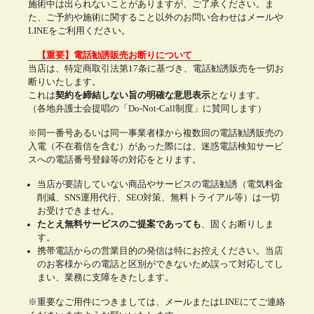
施術中は出られないことがありますが、ご了承ください。ま
た、ご予約や施術に関すること以外のお問い合わせはメールや
LINEをご利用ください。
【重要】電話勧誘販売お断りについて
当店は、特定商取引法第17条に基づき、電話勧誘販売を一切お
断りいたします。
これは
契約を締結しない旨の明確な意思表示
となります。
（各地弁護士会提唱の「Do-Not-Call制度」に賛同します）
※同一番号あるいは同一事業者様から複数回の電話勧誘販売の
入電（不在着信を含む）があった際には、迷惑電話検知サービ
スへの電話番号登録等の対応をとります。
当店が要請していない商品やサービスの電話勧誘（電気料金
削減、SNS運用代行、SEO対策、無料トライアル等）は一切
お受けできません。
たとえ無料サービスのご提案であっても
、固くお断りしま
す。
携帯電話からの営業目的の発信は特にお控えください。当店
のお客様からの電話と区別ができないため誤って対応してし
まい、業務に支障をきたします。
※重要なご用件につきましては、メールまたはLINEにてご連絡