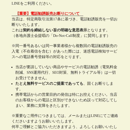
LINEをご利用ください。
【重要】電話勧誘販売お断りについて
当店は、特定商取引法第17条に基づき、電話勧誘販売を一切お
断りいたします。
これは
契約を締結しない旨の明確な意思表示
となります。
（各地弁護士会提唱の「Do-Not-Call制度」に賛同します）
※同一番号あるいは同一事業者様から複数回の電話勧誘販売の
入電（不在着信を含む）があった際には、迷惑電話検知サービ
スへの電話番号登録等の対応をとります。
当店が要請していない商品やサービスの電話勧誘（電気料金
削減、SNS運用代行、SEO対策、無料トライアル等）は一切
お受けできません。
たとえ無料サービスのご提案であっても
、固くお断りしま
す。
携帯電話からの営業目的の発信は特にお控えください。当店
のお客様からの電話と区別ができないため誤って対応してし
まい、業務に支障をきたします。
※重要なご用件につきましては、メールまたはLINEにてご連絡
くださいますようお願いいたします。
何卒ご理解とご協力いただきますよう、よろしくお願いいたし