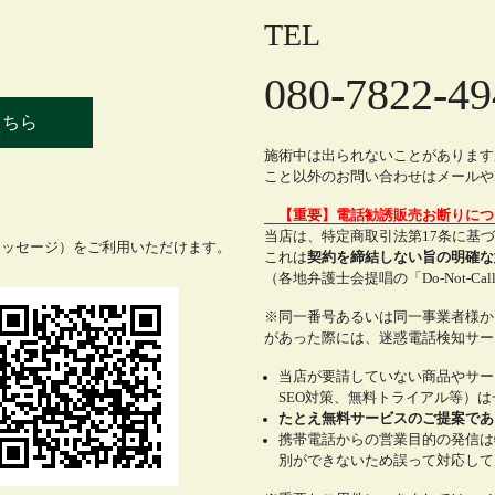
TEL
080-7822-49
こちら
施術中は出られないことがあります
こと以外のお問い合わせはメールやL
【重要】電話勧誘販売お断りに
当店は、特定商取引法第17条に基
メッセージ）をご利用いただけます。
これは
契約を締結しない旨の明確な
（各地弁護士会提唱の「Do-Not-C
※同一番号あるいは同一事業者様か
があった際には、迷惑電話検知サー
当店が要請していない商品やサー
SEO対策、無料トライアル等）
たとえ無料サービスのご提案であ
携帯電話からの営業目的の発信は
別ができないため誤って対応して