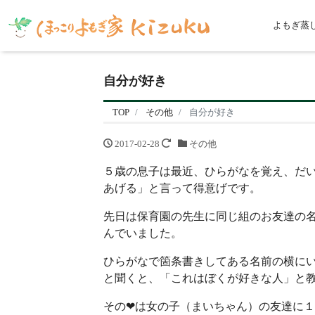
よもぎ蒸
自分が好き
TOP
その他
自分が好き
2017-02-28
その他
５歳の息子は最近、ひらがなを覚え、だ
あげる」と言って得意げです。
先日は保育園の先生に同じ組のお友達の
んでいました。
ひらがなで箇条書きしてある名前の横にい
と聞くと、「これはぼくが好きな人」と
その❤は女の子（まいちゃん）の友達に