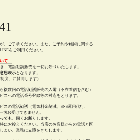
41
が、ご了承ください。また、ご予約や施術に関する
INEをご利用ください。
ついて
づき、電話勧誘販売を一切お断りいたします。
意思表示
となります。
all制度」に賛同します）
ら複数回の電話勧誘販売の入電（不在着信を含む）
ビスへの電話番号登録等の対応をとります。
ビスの電話勧誘（電気料金削減、SNS運用代行、
は一切お受けできません。
っても
、固くお断りします。
特にお控えください。当店のお客様からの電話と区
しまい、業務に支障をきたします。