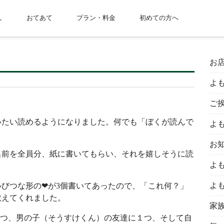
し
おてあて
プラン・料金
初めての方へ
お
よ
ご
いたい読めるようになりました。何でも「ぼくが読んで
よ
お
名前を全員分、紙に書いてもらい、それを嬉しそうに読
よ
よ
びつな形の❤が3個書いてあったので、「これ何？」
教えてくれました。
家
１つ、男の子（そうすけくん）の友達に１つ、そして自