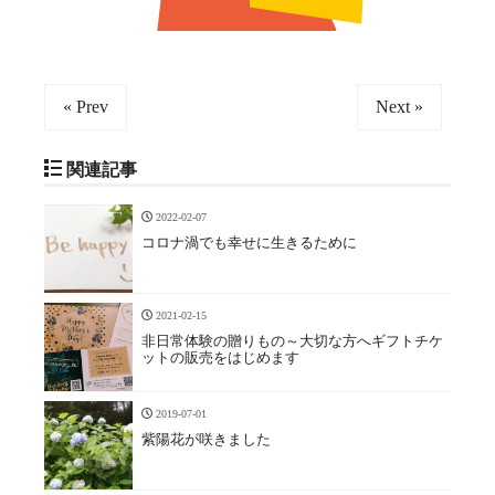
« Prev
Next »
関連記事
2022-02-07
コロナ渦でも幸せに生きるために
2021-02-15
非日常体験の贈りもの～大切な方へギフトチケ
ットの販売をはじめます
2019-07-01
紫陽花が咲きました