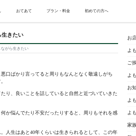
し
おてあて
プラン・料金
初めての方へ
ら生きたい
お
しながら生きたい
よ
ご
。悪口ばかり言ってると周りもなんとなく敬遠しがち
よ
す。
お
てたり、良いことを話していると自然と近づいていきた
よ
よ
。何か悩んでたり不安だったりすると、周りもそれを感
家
。人生はあと40年くらいは生きられるとして、この年