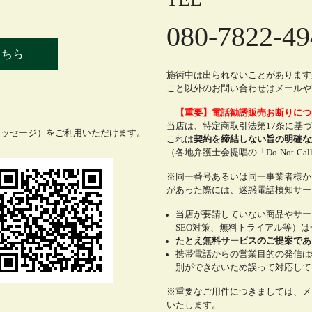
080-7822-49
こちら
施術中は出られないことがあります
こと以外のお問い合わせはメールやL
【重要】電話勧誘販売お断りに
当店は、特定商取引法第17条に基
メッセージ）をご利用いただけます。
これは
契約を締結しない旨の明確な
（各地弁護士会提唱の「Do-Not-C
※同一番号あるいは同一事業者様か
があった際には、迷惑電話検知サー
当店が要請していない商品やサー
SEO対策、無料トライアル等）
たとえ無料サービスのご提案であ
携帯電話からの営業目的の発信は
別ができないため誤って対応して
※重要なご用件につきましては、メ
いたします。