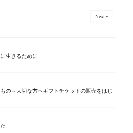
Next »
せに生きるために
りもの～大切な方へギフトチケットの販売をはじ
した