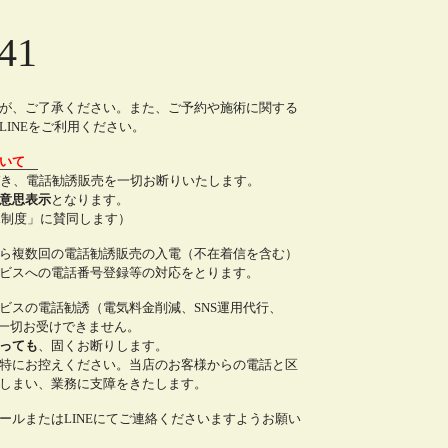
41
が、ご了承ください。また、ご予約や施術に関する
INEをご利用ください。
ついて
づき、電話勧誘販売を一切お断りいたします。
意思表示
となります。
all制度」に賛同します）
ら複数回の電話勧誘販売の入電（不在着信を含む）
ビスへの電話番号登録等の対応をとります。
ビスの電話勧誘（電気料金削減、SNS運用代行、
は一切お受けできません。
っても
、固くお断りします。
特にお控えください。当店のお客様からの電話と区
しまい、業務に支障をきたします。
ールまたはLINEにてご連絡くださいますようお願い