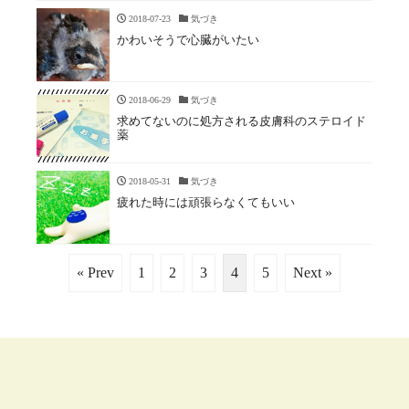
2018-07-23
気づき
かわいそうで心臓がいたい
2018-06-29
気づき
求めてないのに処方される皮膚科のステロイド
薬
2018-05-31
気づき
疲れた時には頑張らなくてもいい
« Prev
1
2
3
4
5
Next »