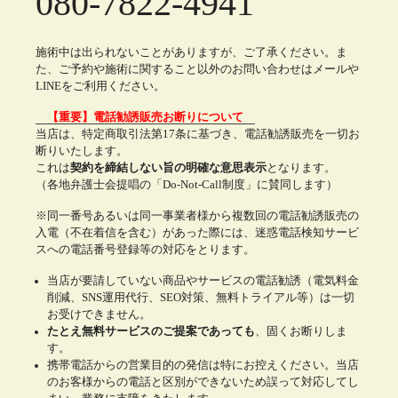
080-7822-4941
施術中は出られないことがありますが、ご了承ください。ま
た、ご予約や施術に関すること以外のお問い合わせはメールや
LINEをご利用ください。
【重要】電話勧誘販売お断りについて
当店は、特定商取引法第17条に基づき、電話勧誘販売を一切お
断りいたします。
これは
契約を締結しない旨の明確な意思表示
となります。
（各地弁護士会提唱の「Do-Not-Call制度」に賛同します）
※同一番号あるいは同一事業者様から複数回の電話勧誘販売の
入電（不在着信を含む）があった際には、迷惑電話検知サービ
スへの電話番号登録等の対応をとります。
当店が要請していない商品やサービスの電話勧誘（電気料金
削減、SNS運用代行、SEO対策、無料トライアル等）は一切
お受けできません。
たとえ無料サービスのご提案であっても
、固くお断りしま
す。
携帯電話からの営業目的の発信は特にお控えください。当店
のお客様からの電話と区別ができないため誤って対応してし