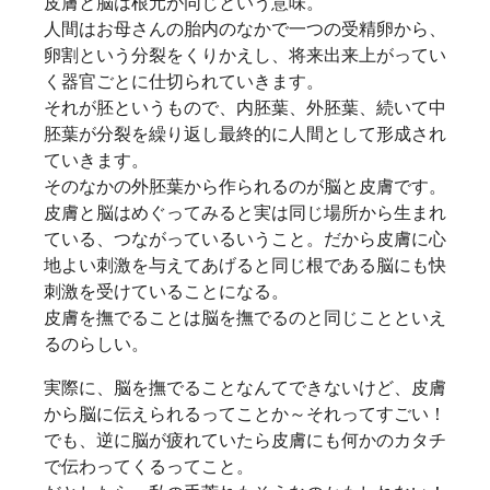
皮膚と脳は根元が同じという意味。
人間はお母さんの胎内のなかで一つの受精卵から、
卵割という分裂をくりかえし、将来出来上がってい
く器官ごとに仕切られていきます。
それが胚というもので、内胚葉、外胚葉、続いて中
胚葉が分裂を繰り返し最終的に人間として形成され
ていきます。
そのなかの外胚葉から作られるのが脳と皮膚です。
皮膚と脳はめぐってみると実は同じ場所から生まれ
ている、つながっているいうこと。だから皮膚に心
地よい刺激を与えてあげると同じ根である脳にも快
刺激を受けていることになる。
皮膚を撫でることは脳を撫でるのと同じことといえ
るのらしい。
実際に、脳を撫でることなんてできないけど、皮膚
から脳に伝えられるってことか～それってすごい！
でも、逆に脳が疲れていたら皮膚にも何かのカタチ
で伝わってくるってこと。