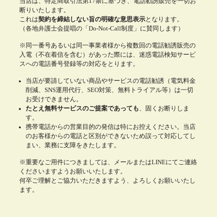
当店は、特定商取引法第17条に基づき、電話勧誘販売を一切お
断りいたします。
これは
契約を締結しない旨の明確な意思表示
となります。
（各地弁護士会提唱の「Do-Not-Call制度」に賛同します）
※同一番号あるいは同一事業者様から複数回の電話勧誘販売の
入電（不在着信を含む）があった際には、迷惑電話検知サービ
スへの電話番号登録等の対応をとります。
当店が要請していない商品やサービスの電話勧誘（電気料金
削減、SNS運用代行、SEO対策、無料トライアル等）は一切
お受けできません。
たとえ無料サービスのご提案であっても
、固くお断りしま
す。
携帯電話からの営業目的の発信は特にお控えください。当店
のお客様からの電話と区別ができないため誤って対応してし
まい、業務に支障をきたします。
※重要なご用件につきましては、メールまたはLINEにてご連絡
くださいますようお願いいたします。
何卒ご理解とご協力いただきますよう、よろしくお願いいたし
ます。