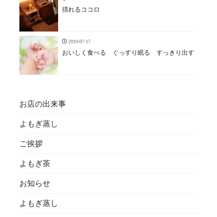
揺れるココロ
2019-07-17
おいしく食べる ぐっすり眠る すっきり出す
お店の出来事
よもぎ蒸し
ご挨拶
よもぎ茶
お知らせ
よもぎ蒸し